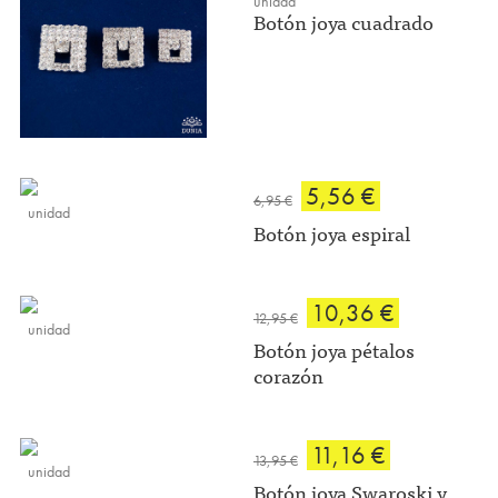
unidad
Botón joya cuadrado
5,56 €
6,95 €
unidad
Botón joya espiral
10,36 €
12,95 €
unidad
Botón joya pétalos
corazón
11,16 €
13,95 €
unidad
Botón joya Swaroski y