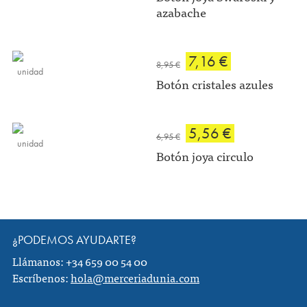
azabache
7,16 €
8,95 €
unidad
Botón cristales azules
5,56 €
6,95 €
unidad
Botón joya circulo
¿PODEMOS AYUDARTE?
Llámanos: +34 659 00 54 00
Escríbenos:
hola@merceriadunia.com