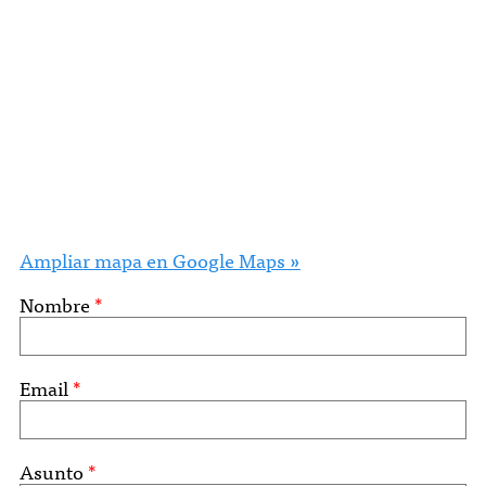
Ampliar mapa en Google Maps »
Nombre
*
Email
*
Asunto
*