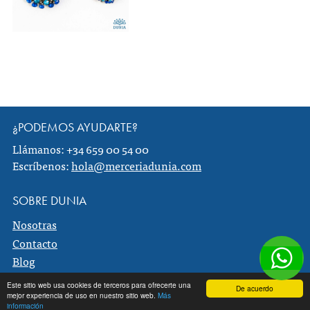
¿PODEMOS AYUDARTE?
Llámanos: +34 659 00 54 00
Escríbenos:
hola@merceriadunia.com
SOBRE DUNIA
Nosotras
Contacto
Blog
Aviso legal
Este sitio web usa cookies de terceros para ofrecerte una
De acuerdo
Condiciones de compra
mejor experiencia de uso en nuestro sitio web.
Más
información