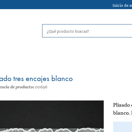
Inicio de 
sado tres encajes blanco
encia de producto:
00696
Plisado 
blanco.