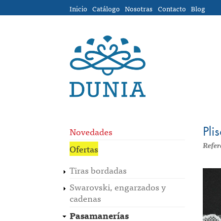
Pasar al contenido principal
Inicio
Catálogo
Nosotras
Contacto
Blog
Pli
Novedades
Refer
Ofertas
Tiras bordadas
Swarovski, engarzados y
cadenas
Pasamanerías