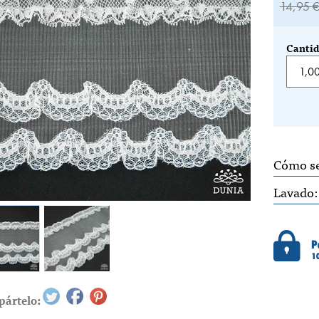
14,95 
Cantid
Cómo s
Lavado
ártelo: