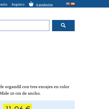
sesión
Registro
0
productos
de organdil con tres encajes en color
 Mide 10 cm de ancho.