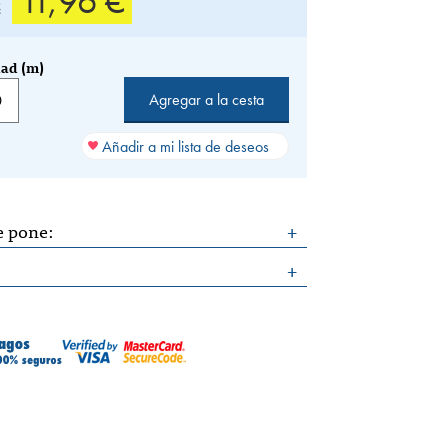
11,96 €
€
ad (m)
Añadir a mi lista de deseos
e pone:
: