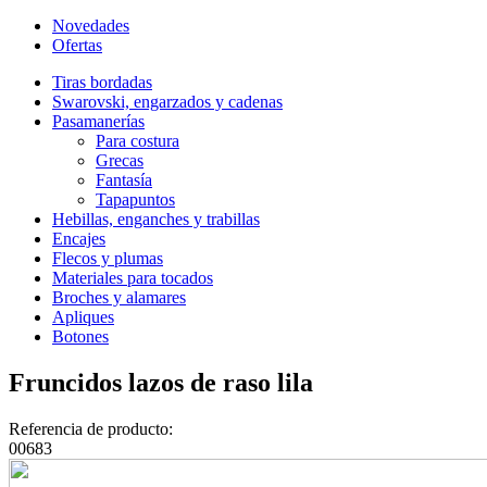
Novedades
Ofertas
Tiras bordadas
Swarovski, engarzados y cadenas
Pasamanerías
Para costura
Grecas
Fantasía
Tapapuntos
Hebillas, enganches y trabillas
Encajes
Flecos y plumas
Materiales para tocados
Broches y alamares
Apliques
Botones
Fruncidos lazos de raso lila
Referencia de producto:
00683