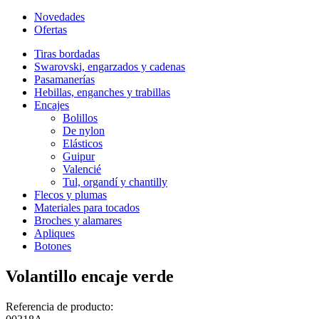
Novedades
Ofertas
Tiras bordadas
Swarovski, engarzados y cadenas
Pasamanerías
Hebillas, enganches y trabillas
Encajes
Bolillos
De nylon
Elásticos
Guipur
Valencié
Tul, organdí y chantilly
Flecos y plumas
Materiales para tocados
Broches y alamares
Apliques
Botones
Volantillo encaje verde
Referencia de producto: