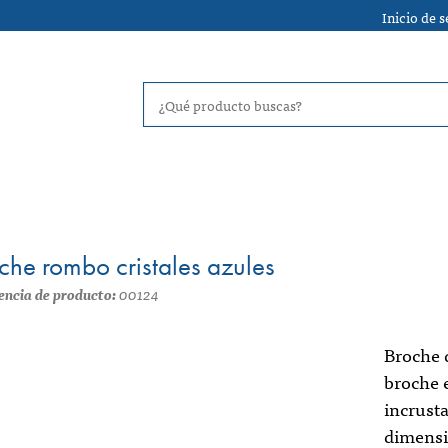
Inicio de 
che rombo cristales azules
encia de producto:
00124
Broche d
broche 
incrusta
dimensi