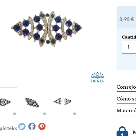
8,95 €
Cantid
Consejo
Cómo s
Materia
ártelo: