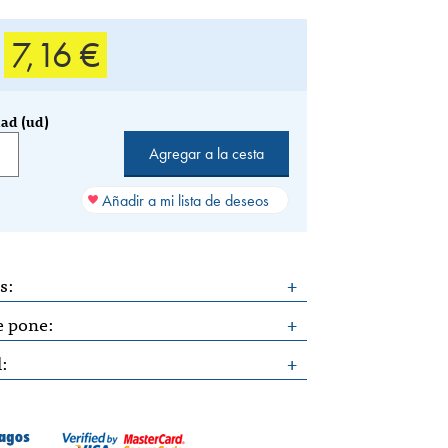
7,16 €
ad (ud)
Añadir a mi lista de deseos
s:
e pone:
l: