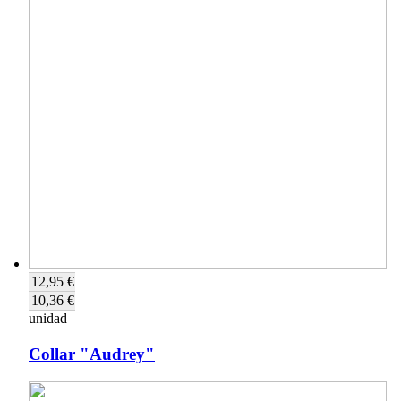
12,95 €
10,36 €
unidad
Collar "Audrey"