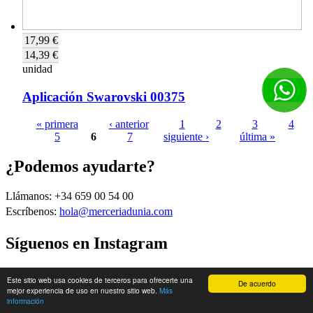
17,99 €
14,39 €
unidad
Aplicación Swarovski 00375
« primera
‹ anterior
1
2
3
4
5
6
7
siguiente ›
última »
Páginas
¿Podemos ayudarte?
Llámanos: +34 659 00 54 00
Escríbenos:
hola@merceriadunia.com
Síguenos en Instagram
Sobre Dunia
Este sitio web usa cookies de terceros para ofrecerte una
De acuerdo
mejor experiencia de uso en nuestro sitio web.
Más
información
Nosotras