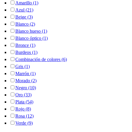
Apply Amarillo filter
Apply Amarillo filter
Amarillo (1)
Apply Azul filter
Apply Azul filter
Azul (21)
Apply Beige filter
Apply Beige filter
Beige (3)
Apply Blanco filter
Apply Blanco filter
Blanco (2)
Apply Blanco hueso filter
Apply Blanco hueso filter
Blanco hueso (1)
Apply Blanco óptico filter
Apply Blanco óptico filter
Blanco óptico (1)
Apply Bronce filter
Apply Bronce filter
Bronce (1)
Apply Burdeos filter
Apply Burdeos filter
Burdeos (1)
Apply Combinación de colores filter
Apply Combinación de colores
Combinación de colores (6)
filter
Apply Gris filter
Apply Gris filter
Gris (1)
Apply Marrón filter
Apply Marrón filter
Marrón (1)
Apply Morado filter
Apply Morado filter
Morado (2)
Apply Negro filter
Apply Negro filter
Negro (10)
Apply Oro filter
Apply Oro filter
Oro (33)
Apply Plata filter
Apply Plata filter
Plata (54)
Apply Rojo filter
Apply Rojo filter
Rojo (8)
Apply Rosa filter
Apply Rosa filter
Rosa (12)
Apply Verde filter
Apply Verde filter
Verde (9)