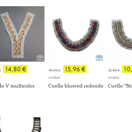
14,80 €
15,96 €
10
€
19,95 €
12,95 €
d
unidad
unidad
lo V multicolor
Cuello bluered redondo
Cuello "N