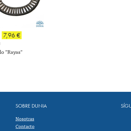
7,96 €
d
lo "Rayas"
SOBRE DUNIA
SÍG
Nosotras
Contacto