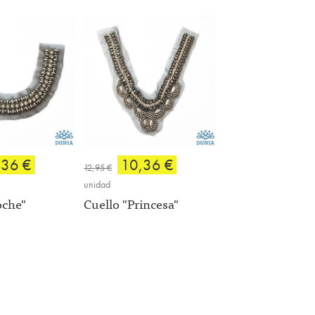
,36 €
10,36 €
12,95 €
unidad
oche"
Cuello "Princesa"