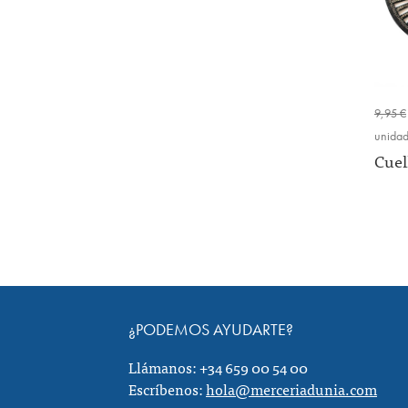
9,95 €
unida
Cuel
¿PODEMOS AYUDARTE?
Llámanos: +34 659 00 54 00
Escríbenos:
hola@merceriadunia.com