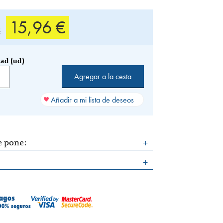
15,96 €
€
ad (ud)
Añadir a mi lista de deseos
e pone:
: