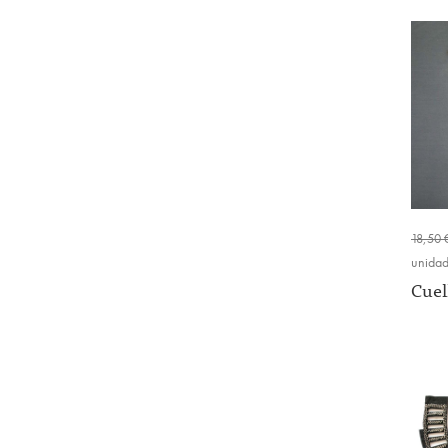
18,50 
unida
Cuel