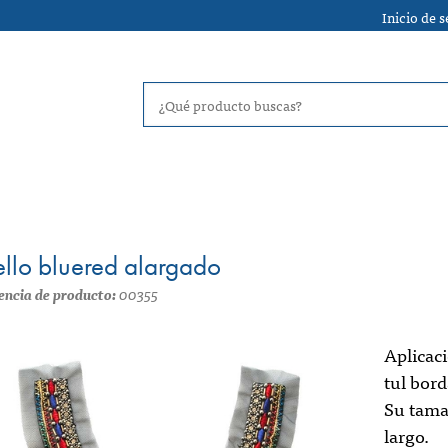
Inicio de 
llo bluered alargado
encia de producto:
00355
Aplicaci
tul bord
Su tama
largo.